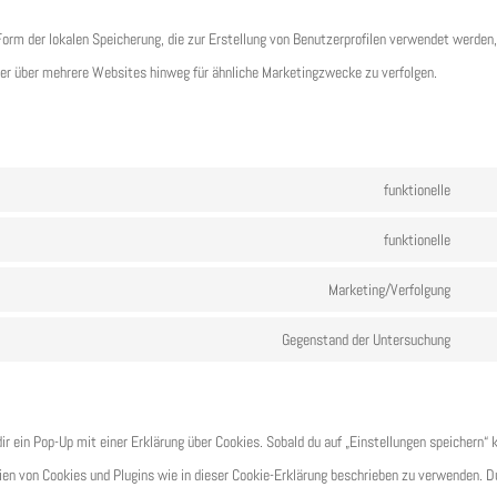
Form der lokalen Speicherung, die zur Erstellung von Benutzerprofilen verwendet werden
er über mehrere Websites hinweg für ähnliche Marketingzwecke zu verfolgen.
funktionelle
Cons
to
funktionelle
Cons
servi
to
Marketing/Verfolgung
divi-
Cons
servi
(eleg
to
Gegenstand der Untersuchung
word
Cons
them
servi
to
googl
servi
fonts
 ein Pop-Up mit einer Erklärung über Cookies. Sobald du auf „Einstellungen speichern“ k
sons
orien von Cookies und Plugins wie in dieser Cookie-Erklärung beschrieben zu verwenden. D