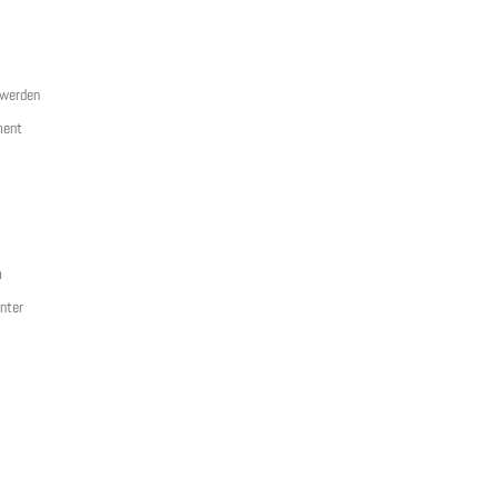
 werden
ment
m
anter