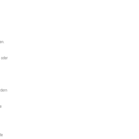
en.
 oder
rdern
ie
de