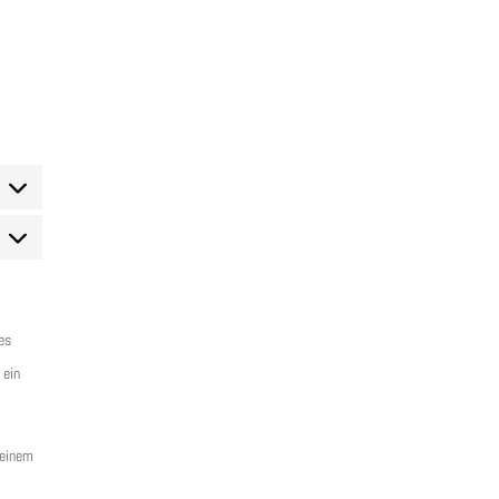
arketing
es
 ein
deinem