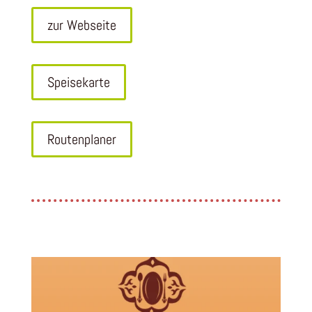
zur Webseite
Speisekarte
Routenplaner